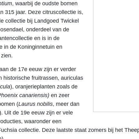
ntium
, waarbij de oudste bomen
n 315 jaar. Deze citruscollectie is,
 collectie bij Landgoed Twickel
Rosendael, onderdeel van de
ntencollectie en is in de
 in de Koninginnetuin en
 zien.
aan de 17e eeuw zijn er verder
n historische fruitrassen, auriculas
icula
), oranjerieplanten zoals de
Phoenix canariensis)
en zeer
bomen (
Laurus nobilis
, meer dan
. Uit de 19e eeuw zijn er vele
troducties, waaronder een
Fuchsia collectie. Deze laatste staat zomers bij het Thee
).