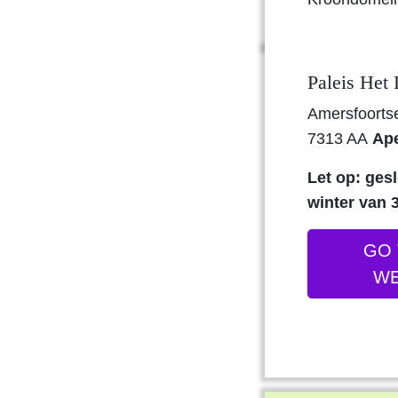
Paleis Het
Amersfoort
7313 AA
Ap
Let op: ges
winter van 3
GO 
WE