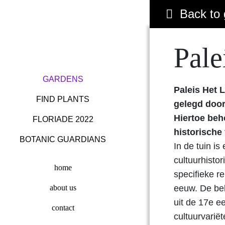
Back to 
Pale
GARDENS
Paleis Het 
FIND PLANTS
gelegd door
Hiertoe beh
FLORIADE 2022
historische
BOTANIC GUARDIANS
In de tuin is
cultuurhistor
home
specifieke r
eeuw. De bela
about us
uit de 17e ee
contact
cultuurvariët