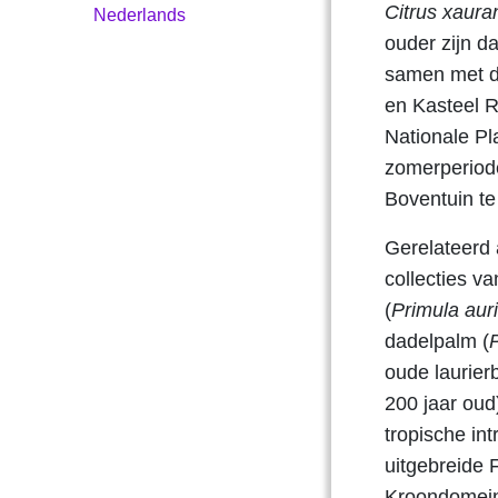
Citrus
x
aura
Nederlands
ouder zijn da
samen met de
en Kasteel 
Nationale Pla
zomerperiode
Boventuin te
Gerelateerd 
collecties va
(
Primula aur
dadelpalm (
oude laurier
200 jaar oud)
tropische in
uitgebreide 
Kroondomein