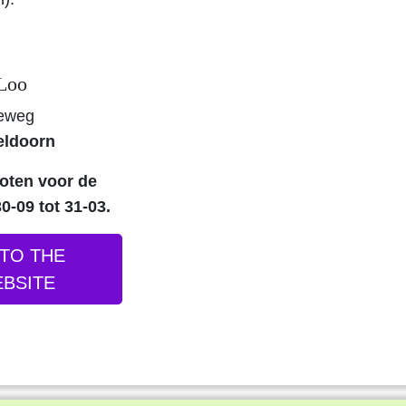
 Loo
seweg
eldoorn
loten voor de
0-09 tot 31-03.
TO THE
BSITE